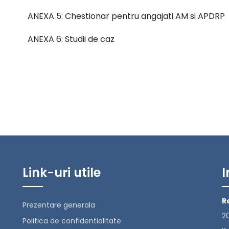
ANEXA 5: Chestionar pentru angajati AM si APDRP
ANEXA 6: Studii de caz
Link-uri utile
I
R
Prezentare generala
20
Politica de confidentialitate