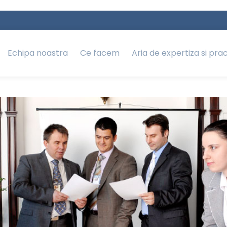
Echipa noastra
Ce facem
Aria de expertiza si pra