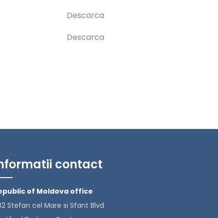
Descarca
Descarca
nformatii contact
epublic of Moldova office
2 Stefan cel Mare si Sfant Blvd