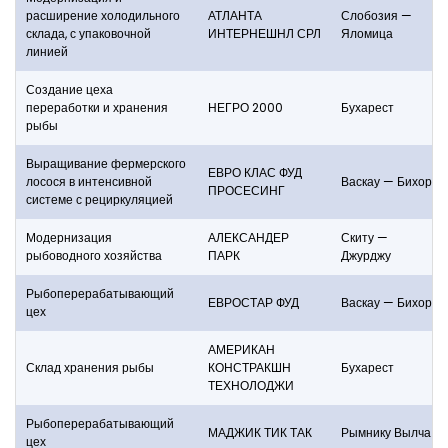
расширение холодильного
АТЛАНТА
Слобозия —
склада, с упаковочной
ИНТЕРНЕШНЛ СРЛ
Яломица
линией
Создание цеха
переработки и хранения
НЕГРО 2000
Бухарест
рыбы
Выращивание фермерского
ЕВРО КЛАС ФУД
лосося в интенсивной
Васкау — Бихор
ПРОСЕСИНГ
системе с рециркуляцией
Модернизация
АЛЕКСАНДЕР
Скиту —
рыбоводного хозяйства
ПАРК
Джурджу
Рыбоперерабатывающий
ЕВРОСТАР ФУД
Васкау — Бихор
цех
АМЕРИКАН
Склад хранения рыбы
КОНСТРАКШН
Бухарест
ТЕХНОЛОДЖИ
Рыбоперерабатывающий
МАДЖИК ТИК ТАК
Рымнику Вылча
цех