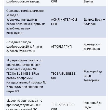
комбикормового завода
СРЛ
Вылча
Создание комбикормового
завода с
зернохранилищами и
АСИЯ ИНТЕРКОМ
Драгош Вода —
использованием энергии из
СРЛ
Калараш
возобновляемых
источников.
Создание завода
Креведия —
комбикормов 20 т. / час и
АГРОЛИ ГРУП
Дымбовица
силосов 22000 тонн
Модернизация завода по
производству печенья и
сахарных изделий SC
Рошиорий де
TECSA BUSINESS SRL в
TECSA BUSINESS
Веде,
рамках программы
SRL
Телеорман
государственной помощи №
578/2009 при внедрении
меры 123
Модернизация завода по
Рошиорий де
производству печенья и
ТЕКСА БИЗНЕС
Веде,
сахарных изделий SC
СРЛ