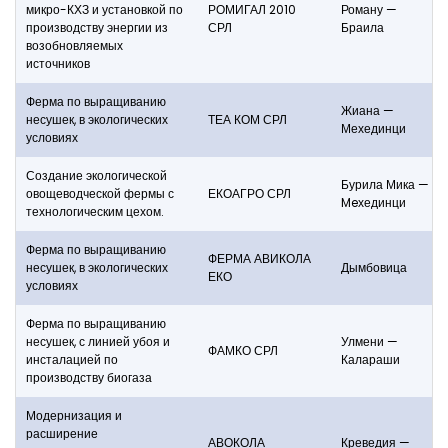
микро-КХЗ и установкой по
РОМИГАЛ 2010
Роману —
производству энергии из
СРЛ
Браила
возобновляемых
источников
Ферма по выращиванию
Жиана —
несушек, в экологических
ТЕА КОМ СРЛ
Мехединци
условиях
Создание экологической
Бурила Мика —
овощеводческой фермы с
ЕКОАГРО СРЛ
Meхединци
технологическим цехом.
Ферма по выращиванию
ФЕРМА АВИКОЛА
несушек, в экологических
Дымбовица
ЕКО
условиях
Ферма по выращиванию
несушек, с линией убоя и
Улмени —
ФАМКО СРЛ
инсталацией по
Калараши
производству биогаза
Модернизация и
расширение
АВОКОЛА
Креведия —