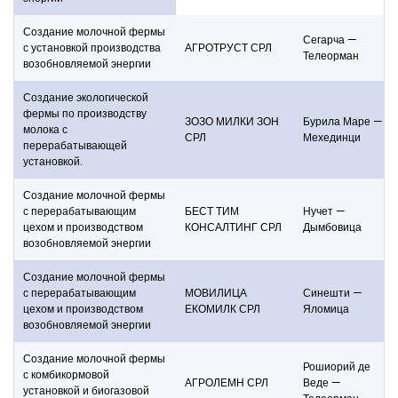
Создание молочной фермы
Сегарча —
с установкой производства
АГРОТРУСТ СРЛ
Телеорман
возобновляемой энергии
Создание экологической
фермы по производству
ЗОЗО МИЛКИ ЗОН
Бурила Маре —
молока с
СРЛ
Мехединци
перерабатывающей
установкой.
Создание молочной фермы
с перерабатывающим
БЕСТ ТИМ
Нучет —
цехом и производством
КОНСАЛТИНГ СРЛ
Дымбовица
возобновляемой энергии
Создание молочной фермы
с перерабатывающим
МОВИЛИЦА
Синешти —
цехом и производством
ЕКОМИЛК СРЛ
Яломица
возобновляемой энергии
Создание молочной фермы
Рошиорий де
с комбикормовой
АГРОЛЕМН СРЛ
Веде —
установкой и биогазовой