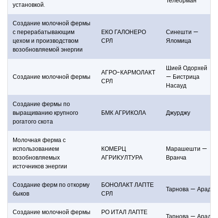
Телеорман
установкой.
Создание молочной фермы
с перерабатывающим
ЕКО ГАЛОНЕРО
Синешти —
цехом и производством
СРЛ
Яломица
возобновляемой энергии
Шией Одорхей
АГРО-КАРМОЛАКТ
Создание молочной фермы
— Бистрица
СРЛ
Насауд
Создание фермы по
выращиванию крупного
БМК АГРИКОЛА
Джурджу
рогатого скота
Молочная ферма с
использованием
КОМЕРЦ
Марашешти —
возобновляемых
АГРИКУЛТУРА
Вранча
источников энергии
Создание ферм по откорму
БОНОЛАКТ ЛАПТЕ
Тарнова — Арад
быков
СРЛ
Создание молочной фермы
РО ИТАЛ ЛАПТЕ
Тарнова — Арад