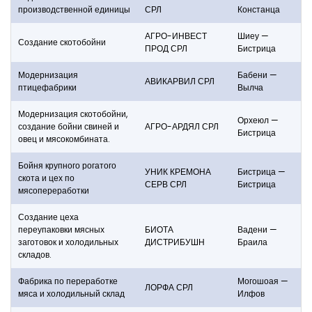
производственной единицы
СРЛ
Констанца
АГРО-ИНВЕСТ
Шиеу —
Создание скотобойни
ПРОД СРЛ
Бистрица
Модернизация
Бабени —
АВИКАРВИЛ СРЛ
птицефабрики
Вылча
Модернизация скотобойни,
Орхеюл —
создание бойни свиней и
АГРО-АРДЯЛ СРЛ
Бистрица
овец и мясокомбината.
Бойня крупного рогатого
УНИК КРЕМОНА
Бистрица —
скота и цех по
СЕРВ СРЛ
Бистрица
мясопереработки
Создание цеха
переупаковки мясных
БИОТА
Вадени —
заготовок и холодильных
ДИСТРИБУШН
Браила
складов.
Фабрика по переработке
Могошоая —
ЛОРФА СРЛ
мяса и холодильный склад
Илфов