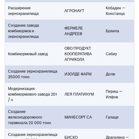
Расширение
Кобадин —
АГРОНАУТ
зернохранилища
Констанца
Создание завода
ФЕРМЕЛЕ
комбикормов и
Браила
АНДРЕЕВ
зернохранилища
ОВО ПРОДУКТ
Комбикормовый завод
КООПЕРАТИВА
Сибиу
АГРИКОЛА
Создание зернохранилища
ИЗОЛДЕ ФАРМ
Долж
25000 тонн.
Модернизация
Периш —
комбикормового завода 20т
ЛЕЯ ПЛАТИНУМ
Илфов
/ ч
Создание
железнодорожного
МИНЕСОРТ СА
Галаци
терминала 20 000 тонн.
Создание зернохранилища
БИСКО
Драгалина —