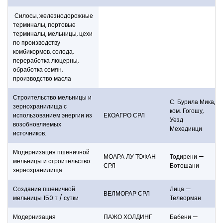
Силосы, железнодорожные
терминалы, портовые
терминалы, мельницы, цехи
по производству
комбикормов, солода,
переработка люцерны,
обработка семян,
производство масла
Строительство мельницы и
С. Бурила Мика,
зернохранилища с
ком. Гогошу,
использованием энергии из
ЕКОАГРО СРЛ
Уезд
возобновляемых
Мехединци
источников.
Модернизация пшеничной
МОАРА ЛУ ТОФАН
Тодирени —
мельницы и строительство
СРЛ
Ботошани
зернохранилища
Создание пшеничной
Лица —
ВЕЛМОРАР СРЛ
мельницы 150 т / сутки
Телеорман
Модернизация
ПАЖО ХОЛДИНГ
Бабени —