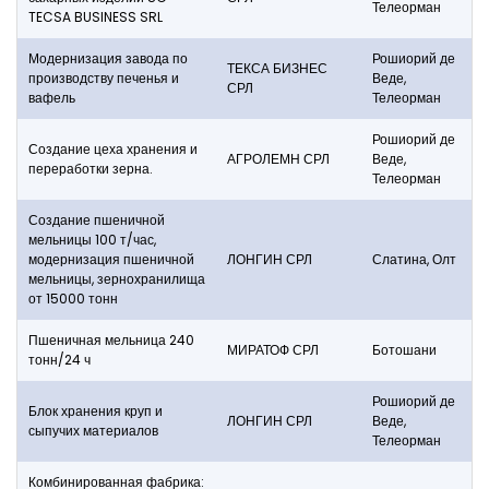
Телеорман
TECSA BUSINESS SRL
Модернизация завода по
Рошиорий де
ТЕКСА БИЗНЕС
производству печенья и
Веде,
СРЛ
вафель
Телеорман
Рошиорий де
Создание цеха хранения и
АГРОЛЕМН СРЛ
Веде,
переработки зерна.
Телеорман
Создание пшеничной
мельницы 100 т/час,
модернизация пшеничной
ЛОНГИН СРЛ
Слатина, Олт
мельницы, зернохранилища
от 15000 тонн
Пшеничная мельница 240
МИРАТОФ СРЛ
Ботошани
тонн/24 ч
Рошиорий де
Блок хранения круп и
ЛОНГИН СРЛ
Веде,
сыпучих материалов
Телеорман
Комбинированная фабрика: