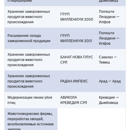
птицефабрики
Дымбовица
Хранение замороженных
Попешти
ГРУП
продуктов животного
Леордени —
МИЛЛЕНИУМ 2000
происхождения
Илфов
Попешти
Расширение склада
ГРУП
Леордени —
замороженной продукции
МИЛЛЕНИУМ 2001
Илфов
Хранение замороженных
БАНАТ НОВА ПЛУС
Сакалаз —
продуктов животного
СРЛ
Тимиш
происхождения
Хранение замороженных
продуктов животного
РАДАН ИМПЕКС
Арад — Арад
происхождения
Модернизации линии убоя
АВИКОЛА
Креведия —
птиц
КРЕВЕДИЯ СРЛ
Дымбовица
Животноводческие фермы,
переработка овощей,
возобновляемые источники
энергии