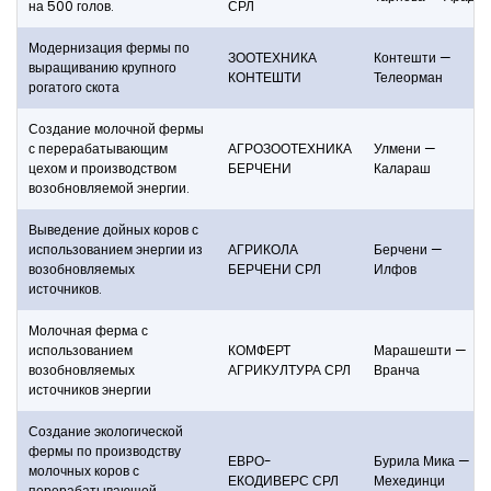
на 500 голов.
СРЛ
Модернизация фермы по
ЗООТЕХНИКА
Контешти —
выращиванию крупного
КОНТЕШТИ
Телеорман
рогатого скота
Создание молочной фермы
с перерабатывающим
АГРОЗООТЕХНИКА
Улмени —
цехом и производством
БЕРЧЕНИ
Калараш
возобновляемой энергии.
Выведение дойных коров с
использованием энергии из
АГРИКОЛА
Берчени —
возобновляемых
БЕРЧЕНИ СРЛ
Илфов
источников.
Молочная ферма с
использованием
КОМФЕРТ
Марашешти —
возобновляемых
АГРИКУЛТУРА СРЛ
Вранча
источников энергии
Создание экологической
фермы по производству
ЕВРО-
Бурила Мика —
молочных коров с
ЕКОДИВЕРС СРЛ
Мехединци
перерабатывающей