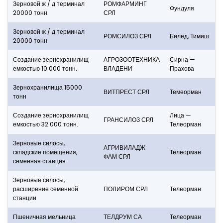
Зерновой ж / д терминал
РОМФАРМИНГ
Фундуля
20000 тонн
СРЛ
Зерновой ж / д терминал
РОМСИЛОЗ СРЛ
Билед, Тимиш
20000 тонн
Создание зернохранилищ
АГРОЗООТЕХНИКА
Сирна —
емкостью 10 000 тонн.
ВЛАДЕНИ
Прахова
Зернохранилища 15000
ВИТПРЕСТ СРЛ
Темеорман
тонн
Создание зернохранилищ
Лица —
ГРАНСИЛОЗ СРЛ
емкостью 32 000 тонн.
Телеорман
Зерновые силосы,
АГРИВИЛАДЖ
складские помещения,
Телеорман
ФАМ СРЛ
семенная станция
Зерновые силосы,
расширение семенной
ПОЛИРОМ СРЛ
Телеорман
станции
Пшеничная мельница
ТЕЛДРУМ СА
Телеорман