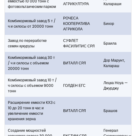
емкостью 10 000 тонн с
АГРИКУЛТУРА
Калараши
фотовольтаическим парком
РОЧЕСА
Комбикормовый завод 5 т /
КООПЕРАТИВА
Бихор
ч и силосы от 20000 тонн
АГРИКОЛА
Завод по переработке
СУФЛЕТ
Браила
семян кукурузы
ФАСИЛИТИС СРЛ
Комбикормовый завод 30 т
Дор Марунт,
/ ч и силосы с объемом
ВИТАЛЛ СРЛ
Калараш
20000 тонн
Комбикормовый завод 10 т /
Лецка Ноуа —
ч силосы с объемом 9000
ГОЛДЕН ЕГС
Джурджу
тонн
Расширение емкости КХЗ с
10 до 20 тонн в час и
ВИТАЛЛ СРЛ
Брашов
увеличение емкости
хранения зерна
Создание мощностей
Генерал
зернового силоса 30 000
ЕКСТИМ СРЛ
Скаришоряну —