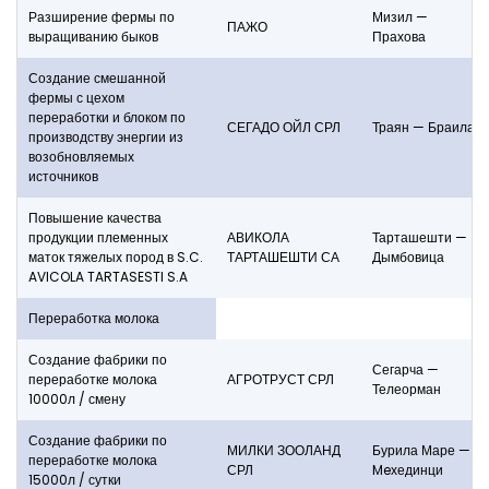
Разширение фермы по
Мизил —
ПАЖО
выращиванию быков
Прахова
Создание смешанной
фермы с цехом
переработки и блоком по
СЕГАДО ОЙЛ СРЛ
Траян — Браила
производству энергии из
возобновляемых
источников
Повышение качества
продукции племенных
АВИКОЛА
Тарташешти —
маток тяжелых пород в S.C.
ТАРТАШЕШТИ СА
Дымбовица
AVICOLA TARTASESTI S.A
Переработка молока
Создание фабрики по
Сегарча —
переработке молока
АГРОТРУСТ СРЛ
Телеорман
10000л / смену
Создание фабрики по
МИЛКИ ЗООЛАНД
Бурила Маре —
переработке молока
СРЛ
Meхединци
15000л / сутки