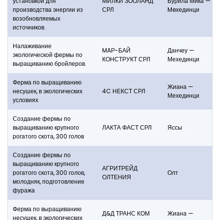
установкой для
МИЛКИ ЗООЛАНД
Бурила Мика —
производства энергии из
СРЛ
Meхединци
возобновляемых
источников.
Налаживание
MAР-БАЙ
Данчеу —
экологической фермы по
КОНСТРУКТ СРЛ
Мехединци
выращиванию бройлеров.
Ферма по выращиванию
Жиана —
несушек, в экологических
4C НЕКСТ СРЛ
Мехединци
условиях
Создание фермы по
выращиванию крупного
ЛАКТА ФАСТ СРЛ
Яссы
рогатого скота, 300 голов
Создание фермы по
выращиванию крупного
АГРИТРЕЙД
рогатого скота, 300 голов,
Олт
ОЛТЕНИЯ
молодняк, подготовление
фуража
Ферма по выращиванию
Д&Д ТРАНС КОМ
Жиана —
несушек, в экологических