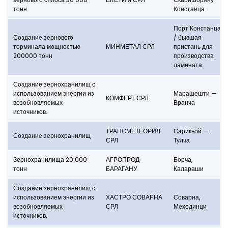
тонн
Констанца
Порт Констанца
Создание зернового
/ бывшая
терминала мощностью
МИНМЕТАЛ СРЛ
пристань для
200000 тонн
производства
ламината
Создание зернохранилищ с
использованием энергии из
Марашешти —
КОМФЕРТ СРЛ
возобновляемых
Вранча
источников.
ТРАНСМЕТЕОРИЛ
Сарикьой —
Создание зернохранилищ
СРЛ
Тулча
Зернохранилища 20.000
АГРОПРОД
Борча,
тонн
БАРАГАНУ
Калараши
Создание зернохранилищ с
использованием энергии из
ХАСТРО СОВАРНА
Соварна,
возобновляемых
СРЛ
Мехединци
источников.