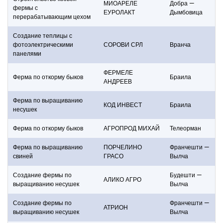
МИОАРЕЛЕ
Добра —
фермы с
ЕУРОЛАКТ
Дымбовица
перерабатывающим цехом
Создание теплицы с
фотоэлектрическими
СОРОВИ СРЛ
Вранча
панелями
ФЕРМЕЛЕ
Ферма по откорму быков
Браила
АНДРЕЕВ
Ферма по выращиванию
КОД ИНВЕСТ
Браила
несушек
Ферма по откорму быков
АГРОПРОД МИХАЙ
Телеорман
Ферма по выращиванию
ПОРЧЕЛИНО
Франчешти —
свиней
ГРАСО
Вылча
Создание фермы по
Будешти —
АЛИКО АГРО
выращиванию несушек
Вылча
Создание фермы по
Франчешти —
АТРИОН
выращиванию несушек
Вылча