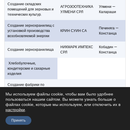
Создание складских
АГРОЗООТЕХНИКА
Улмени —
помещений для зерновых и
УЛМЕНИ СРЛ
Калараши
технических культур.
Создание зернохранилищ с
Печиняга —
установкой производства
КРИН СУИН СА
Констанца
возобновляемой энергии
НИКМАРК ИМПЕКС
Кобадин —
Создание зернохранилища
СРЛ
Констанца
Хлебобулочные,
кондитерские и сахарные
изделия
Создание фабрики по
производству простых и
Мы используем файлы cookie, чтобы вам было удобнее
глазированных вафельных
пользоваться нашим сайтом. Вы можете узнать больше о
изделий, в рамках
ТОП СТАР ФУД СРЛ
Дая — Джурджу
файлах cookie, которые мы используем, или отключить их в
программы
настройки
.
государственной помощи №
578/2009 при внедрении
Принять
меры 123