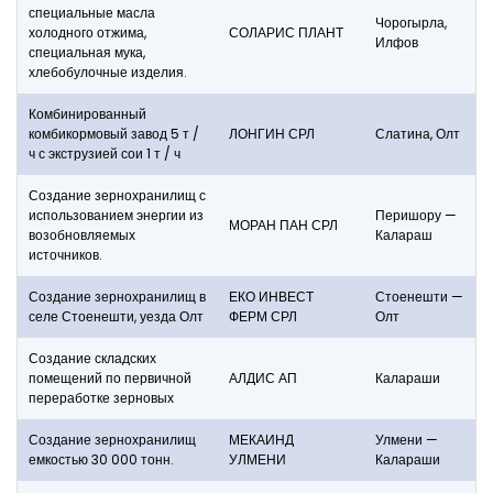
специальные масла
Чорогырла,
холодного отжима,
СОЛАРИС ПЛАНТ
Илфов
специальная мука,
хлебобулочные изделия.
Комбинированный
комбикормовый завод 5 т /
ЛОНГИН СРЛ
Слатина, Олт
ч с экструзией сои 1 т / ч
Создание зернохранилищ с
использованием энергии из
Перишору —
МОРАН ПАН СРЛ
возобновляемых
Калараш
источников.
Создание зернохранилищ в
ЕКО ИНВЕСТ
Стоенешти —
селе Стоенешти, уезда Олт
ФЕРМ СРЛ
Олт
Создание складских
помещений по первичной
АЛДИС АП
Калараши
переработке зерновых
Создание зернохранилищ
МЕКАИНД
Улмени —
емкостью 30 000 тонн.
УЛМЕНИ
Калараши