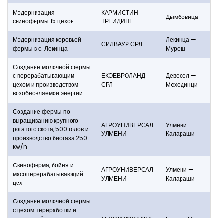
Модернизация
КАРМИСТИН
Дымбовица
свинофермы 15 цехов
ТРЕЙДИНГ
Модернизация коровьей
Лекинца —
СИЛВАУР СРЛ
фермы в с. Лекинца
Муреш
Создание молочной фермы
с перерабатывающим
ЕКОЕВРОЛАНД
Девесел —
цехом и производством
СРЛ
Meхединци
возобновляемой энергии
Создание фермы по
выращиванию крупного
АГРОУНИВЕРСАЛ
Улмени —
рогатого скота, 500 голов и
УЛМЕНИ
Калараши
производство биогаза 250
kw/h
Свиноферма, бойня и
АГРОУНИВЕРСАЛ
Улмени —
мясоперерабатывающий
УЛМЕНИ
Калараши
цех
Создание молочной фермы
с цехом переработки и