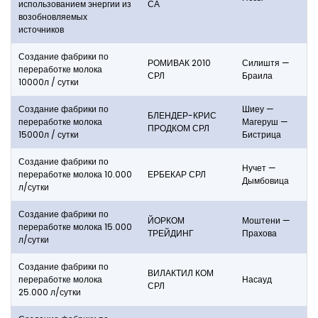
использованием энергии из
СА
возобновляемых
источников
Создание фабрики по
РОМИВАК 2010
Силиштя —
переработке молока
СРЛ
Браила
10000л / сутки
Создание фабрики по
Шиеу —
БЛЕНДЕР-КРИС
переработке молока
Магеруш —
ПРОДКОМ СРЛ
15000л / сутки
Бистрица
Создание фабрики по
Нучет —
переработке молока 10.000
ЕРБЕКАР СРЛ
Дымбовица
л/сутки
Создание фабрики по
ЙОРКОМ
Моштени —
переработке молока 15.000
ТРЕЙДИНГ
Прахова
л/сутки
Создание фабрики по
ВИЛАКТИЛ КОМ
переработке молока
Насауд
СРЛ
25.000 л/сутки