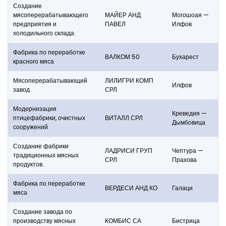
Создание
мясоперерабатывающего
МАЙЕР АНД
Могошоая —
предприятия и
ПАВЕЛ
Илфов
холодильного склада.
Фабрика по переработке
ВАЛКОМ 50
Бухарест
красного мяса
Мясоперерабатывающий
ЛИЛИГРИ КОМП
Илфов
завод
СРЛ
Модернизация
Креведия —
птицефабрики, очистных
ВИТАЛЛ СРЛ
Дымбовица
сооружений
Создание фабрики
ЛАДРИСИ ГРУП
Чептура —
традиционных мясных
СРЛ
Прахова
продуктов.
Фабрика по переработке
ВЕРДЕСИ АНД КО
Галаци
мяса
Создание завода по
производству мясных
КОМБИС СА
Бистрица