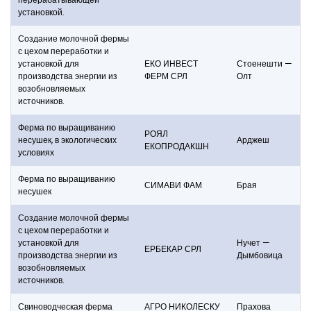
установкой.
Создание молочной фермы
с цехом переработки и
установкой для
ЕКО ИНВЕСТ
Стоенешти —
производства энергии из
ФЕРМ СРЛ
Олт
возобновляемых
источников.
Ферма по выращиванию
РОЯЛ
несушек, в экологических
Арджеш
ЕКОПРОДАКШН
условиях
Ферма по выращиванию
СИМАВИ ФАМ
Брая
несушек
Создание молочной фермы
с цехом переработки и
установкой для
Нучет —
ЕРБЕКАР СРЛ
производства энергии из
Дымбовица
возобновляемых
источников.
Свиноводческая ферма
АГРО НИКОЛЕСКУ
Прахова