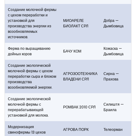
Создание молочной фермы
с цехом переработки и
установкой для
МИОАРЕЛЕ
Добра —
производства энергии из
БИОЛАКТ СРЛ
Дымбовица
возобновляемых
источников.
Ферма по выращиванию
Кожаска —
БАЧУ КОМ
дойных коров
Дымбовица
Создание экологической
молочной фермы с цехом
АГРОЗООТЕХНИКА
Сирна —
переработки сыра и блоком
ВЛАДЕНИ СРЛ
Прахова
производства
возобновляемой энергии.
Создание экологической
молочной фермы с
Силиштя —
РОМВАК 2010 СРЛ
перерабатывающей
Браила
установкой для молока.
Модернизация
АГРОВА ПОРК
Телеорман
свинофермы 13 цехов