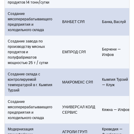
продуктов 14 тонн/сутки
Создание
мясоперерабатывающего
ВАНБЕТ СРЛ
Банка, Васлуй
предприятия и
холодильного склада
Создание завода по
производству мясных
Берчени —
продуктов и
ЕМПРОД СРЛ
Илфов
полуфабрикатов
мощностью 25 т / сутки
Создание склада с
контролируемой
Кымпия Турзий
МАКРОМЕКС СРЛ
температурой в г. Кымпия
— Клуж
Турзий
Создание
мясоперерабатывающего
УНИВЕРСАЛ КОЛД
Кяжна — Илфов
предприятия и
СЕРВИС
холодильного склада
Модернизация
Креведия —
АГРОЛИ ГРУП