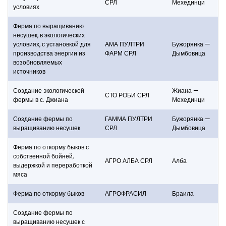
СРЛ
Мехединци
условиях
Ферма по выращиванию
несушек, в экологических
условиях, с установкой для
АМА ПУЛТРИ
Бужорянка —
производства энергии из
ФАРМ СРЛ
Дымбовица
возобновляемых
источников
Создание экологической
Жиана —
СТО РОБИ СРЛ
фермы в с. Джиана
Мехединци
Создание фермы по
ГАММА ПУЛТРИ
Бужорянка —
выращиванию несушек
СРЛ
Дымбовица
Ферма по откорму быков с
собственной бойней,
АГРО АЛБА СРЛ
Алба
выдержкой и переработкой
мяса
Ферма по откорму быков
АГРОФРАСИЛ
Браила
Создание фермы по
выращиванию несушек с