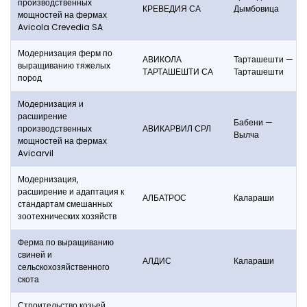
производственных
КРЕВЕДИЯ СА
Дымбовица
мощностей на фермах
Avicola Crevedia SA
Модернизация ферм по
АВИКОЛА
Тарташешти —
выращиванию тяжелых
ТАРТАШЕШТИ СА
Тарташешти
пород
Модернизация и
расширение
Бабени —
производственных
АВИКАРВИЛ СРЛ
Вылча
мощностей на фермах
Avicarvil
Модернизация,
расширение и адаптация к
АЛБАТРОС
Калараши
стандартам смешанных
зоотехнических хозяйств
Ферма по выращиванию
свиней и
АЛДИС
Калараши
сельскохозяйственного
скота
Строительство козьей