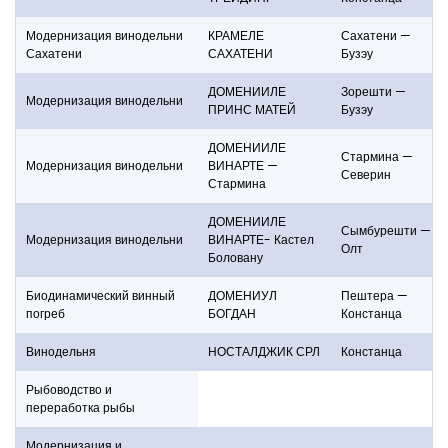
Модернизация винодельни
КРАМЕЛЕ
Сахатени —
Сахатени
САХАТЕНИ
Бузэу
ДОМЕНИИЛЕ
Зорешти —
Модернизация винодельни
ПРИНС МАТЕЙ
Бузэу
ДОМЕНИИЛЕ
Стармина —
Модернизация винодельни
ВИНАРТЕ —
Северин
Стармина
ДОМЕНИИЛЕ
Сымбурешти —
Модернизация винодельни
ВИНАРТЕ- Кастел
Олт
Боловану
Биодинамический винный
ДОМЕНИУЛ
Пештера —
погреб
БОГДАН
Констанца
Винодельня
НОСТАЛДЖИК СРЛ
Констанца
Рыбоводство и
переработка рыбы
Модернизация и