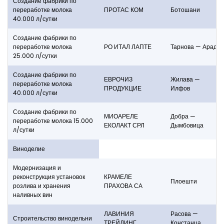
Создание фабрики по
переработке молока
ПРОТАС КОМ
Ботошани
40.000 л/сутки
Создание фабрики по
переработке молока
РО ИТАЛ ЛАПТЕ
Тарнова — Арад
25.000 л/сутки
Создание фабрики по
ЕВРОЧИЗ
Жилава —
переработке молока
ПРОДУКЦИЕ
Илфов
40.000 л/сутки
Создание фабрики по
МИОАРЕЛЕ
Добра —
переработке молока 15.000
ЕКОЛАКТ СРЛ
Дымбовица
л/сутки
Виноделие
Модернизация и
реконструкция установок
КРАМЕЛЕ
Плоешти
розлива и хранения
ПРАХОВА СА
наливных вин
ЛАВИНИЯ
Расова —
Строительство винодельни
ТРЕЙДИНГ
Констанца