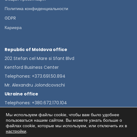
Политика конфиденциальности
GDPR
Кариера
Republic of Moldova office
202 Stefan cel Mare si Sfant Blvd
Kentford Business Center
Telephones: +373.691.50.894
Mr. Alexandru Jolondcovschi
Ukraine office
Telephones: +380.672.170.104
Mrs. Alexandra Velkova
Мы используем файлы cookie, чтобы вам было удобнее
пользоваться нашим сайтом. Вы можете узнать больше о
файлах cookie, которые мы используем, или отключить их в
настройки
.