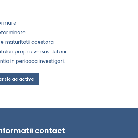
formare
neterminate
ate maturitatii acestora
italuri propriu versus datorii
ia in perioada investigarii.
versie de active
nformatii contact