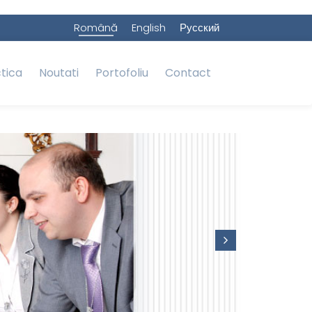
Română
English
Русский
ctica
Noutati
Portofoliu
Contact