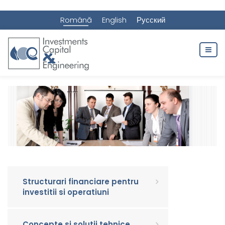
Română
English
Русский
Structurari financiare pentru
investitii si operatiuni
Concepte si solutii tehnice