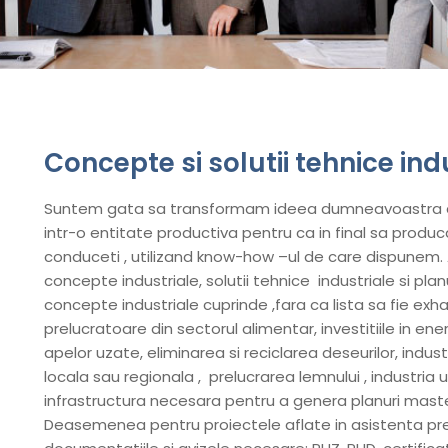
Concepte si solutii tehnice ind
Suntem gata sa transformam ideea dumneavoastra de 
intr-o entitate productiva pentru ca in final sa prod
conduceti , utilizand know-how –ul de care dispunem
concepte industriale, solutii tehnice industriale si pla
concepte industriale cuprinde ,fara ca lista sa fie exhaus
prelucratoare din sectorul alimentar, investitiile in en
apelor uzate, eliminarea si reciclarea deseurilor, industria
locala sau regionala , prelucrarea lemnului , industria
infrastructura necesara pentru a genera planuri master 
Deasemenea pentru proiectele aflate in asistenta pre