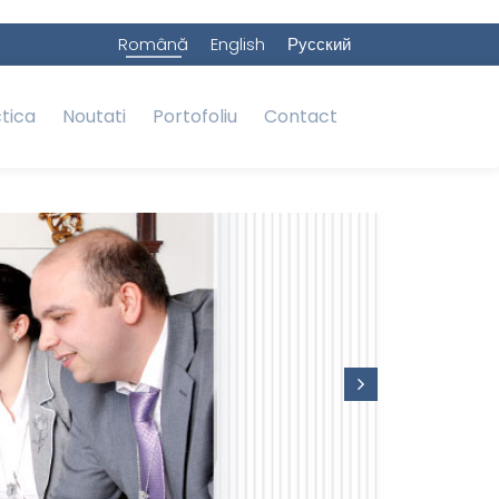
Română
English
Русский
ctica
Noutati
Portofoliu
Contact