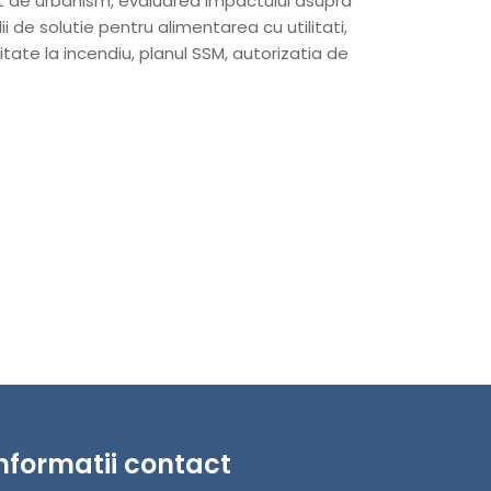
at de urbanism, evaluarea impactului asupra
i de solutie pentru alimentarea cu utilitati,
ate la incendiu, planul SSM, autorizatia de
nformatii contact