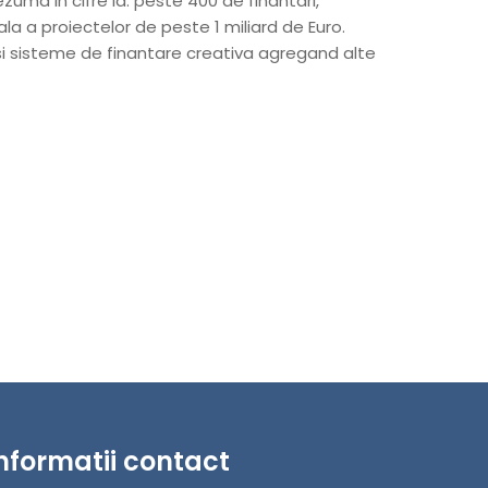
zuma in cifre la: peste 400 de finantari,
la a proiectelor de peste 1 miliard de Euro.
i sisteme de finantare creativa agregand alte
nformatii contact