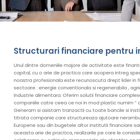
Structurari financiare pentru in
Unul dintre domeniile majore de activitate este finantar
capital, cu o arie de practica care acopera intreg spe
noastra profesionala este recunoscuta drept lider in fi
sectoare : energie conventionala si regenerabila , agr
industrie alimentara. Oferim solutii financiare complexe
companiile catre ceea ce noi in mod plastic numim “ ce
Generam si asistam tranzactii cu toate bancile si inst
titrata companie care structureaza ajutoare neramburs
Europene sau din bugetele altor institutii financiare sau
aceasta arie de practica, realizarile pe care le consi