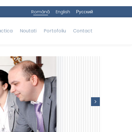
Română
English
Русский
actica
Noutati
Portofoliu
Contact