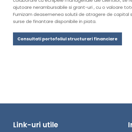
colaborare cu echipele manageriale ale clientilor, se re
ajutoare nerambursabile si grant-uri , cu o valoare tota
Furnizam deasemenea solutii de atragere de capital s
surse de finantare disponibile in piata.
Consultati portofoliul structurari financiare
Link-uri utile
I