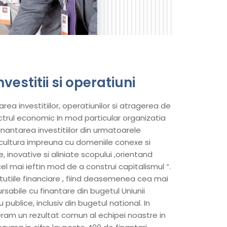
vestitii si operatiuni
ea investitiilor, operatiunilor si atragerea de
ctrul economic In mod particular organizatia
nantarea investitiilor din urmatoarele
icultura impreuna cu domeniile conexe si
, inovative si aliniate scopului ,orientand
l mai ieftin mod de a construi capitalismul “.
itutiile financiare , fiind deasemenea cea mai
abile cu finantare din bugetul Uniunii
 publice, inclusiv din bugetul national. In
deram un rezultat comun al echipei noastre in