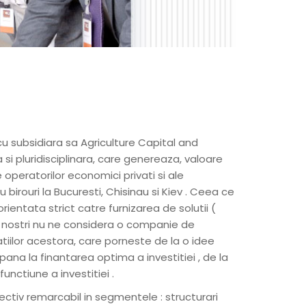
u subsidiara sa Agriculture Capital and
si pluridisciplinara, care genereaza, valoare
 operatorilor economici privati si ale
u birouri la Bucuresti, Chisinau si Kiev . Ceea ce
ientata strict catre furnizarea de solutii (
tii nostri nu ne considera o companie de
tiilor acestora, care porneste de la o idee
 pana la finantarea optima a investitiei , de la
nctiune a investitiei .
tiv remarcabil in segmentele : structurari