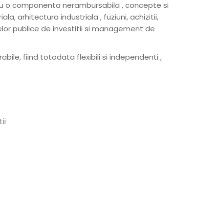
u cu o componenta nerambursabila , concepte si
ala, arhitectura industriala , fuziuni, achizitii,
elor publice de investitii si management de
bile, fiind totodata flexibili si independenti ,
ii