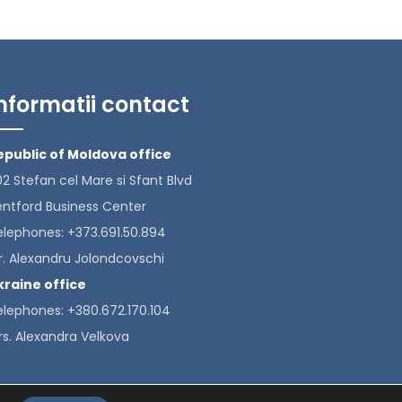
nformatii contact
epublic of Moldova office
2 Stefan cel Mare si Sfant Blvd
entford Business Center
elephones: +373.691.50.894
r. Alexandru Jolondcovschi
kraine office
elephones: +380.672.170.104
rs. Alexandra Velkova