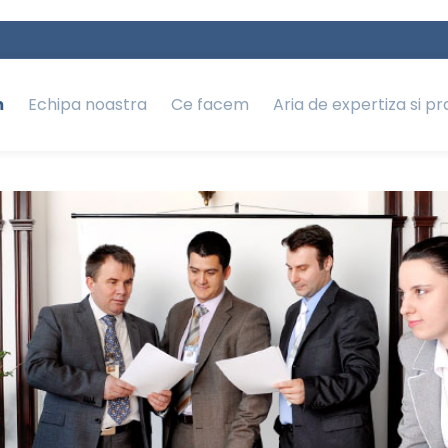
m
Echipa noastra
Ce facem
Aria de expertiza si pr