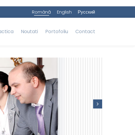
Română
English
Русский
actica
Noutati
Portofoliu
Contact