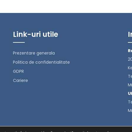
Link-uri utile
I
R
Prezentare generala
20
Politica de confidentialitate
K
GDPR
T
Cariere
M
U
T
M